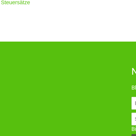
 Steuersätze
N
Bl
E-
Ma
A
Bi