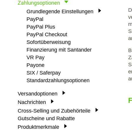
Zahlungsoptionen
D
Grundlegende Einstellungen
v
PayPal
m
PayPal Plus
S
PayPal Checkout
a
Sofortüberweisung
Finanzierung mit Santander
B
Z
VR Pay
S
Payone
e
SIX / Saferpay
a
Standardzahlungsoptionen
Versandoptionen
F
Nachrichten
Cross-Selling und Zubehörteile
Gutscheine und Rabatte
Produktmerkmale