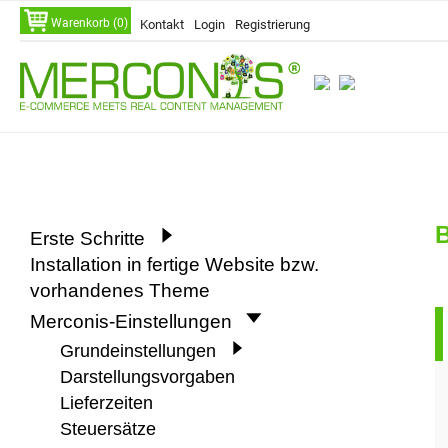
Navigation
Warenkorb (0)
Kontakt
Login
Registrierung
überspringen
Navigation
B
Erste Schritte
überspringen
Installation in fertige Website bzw.
vorhandenes Theme
Merconis-Einstellungen
Grundeinstellungen
Darstellungsvorgaben
Lieferzeiten
Steuersätze