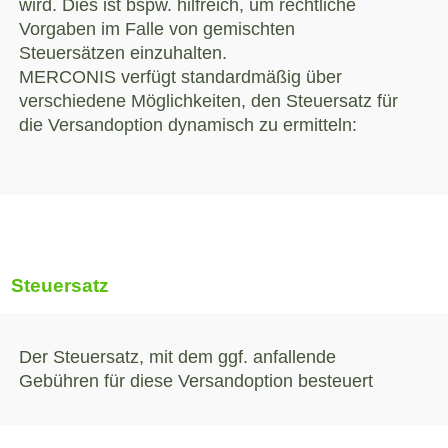
wird. Dies ist bspw. hilfreich, um rechtliche
Vorgaben im Falle von gemischten
Steuersätzen einzuhalten.
MERCONIS verfügt standardmäßig über
verschiedene Möglichkeiten, den Steuersatz für
die Versandoption dynamisch zu ermitteln:
Steuersatz
Der Steuersatz, mit dem ggf. anfallende
werden, sofern die Ermittlung des Steuersatzes
Gebühren für diese Versandoption besteuert