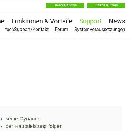
Beispielshops
Lizenz & Preis
Na
e
Funktionen & Vorteile
Support
News
üb
Na
techSupport/Kontakt
Forum
Systemvoraussetzungen
üb
keine Dynamik
der Hauptleistung folgen