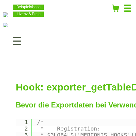
Beispielshops
Lizenz & Preis
Navigation
überspringen
Hook: exporter_getTable
Bevor die Exportdaten bei Verwen
1
/*
2
* -- Registration: --
3
* $GLOBALS['MERCONIS_HOOKS']