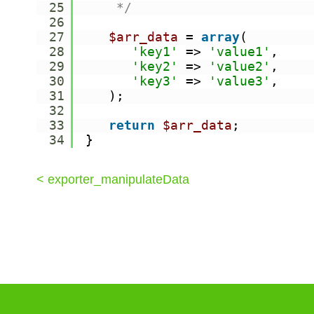
25
*/
26
27
$arr_data
= 
array
(
28
'key1'
=> 
'value1'
,
29
'key2'
=> 
'value2'
,
30
'key3'
=> 
'value3'
,
31
);
32
33
return
$arr_data
;
34
}
< exporter_manipulateData