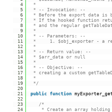
4
*
5
* -- Invocation: --
6
* Before the export data is 
7
* If the hooked function ret
8
* and the regular getTableDa
9
*
10
* -- Parameters: --
11
*     1. $obj_exporter - a r
12
*
13
* -- Return value: --
14
* $arr_data or null
15
*
16
* -- Objective: --
17
* creating a custom getTable
18
*
19
*/
20
21
public
function
myExporter_ge
22
23
/*
24
* Create an array holding