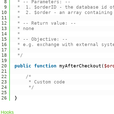
8
* -- Parameters: --
9
*  1. $orderID - the database id o
10
*  2. $order - an array containing
11
*
12
* -- Return value: --
13
* none
14
*
15
* -- Objective: --
16
* e.g. exchange with external syst
17
*
18
*/
19
20
public
function
myAfterCheckout(
$or
21
22
/*
23
* Custom code
24
*/
25
26
}
 Hooks