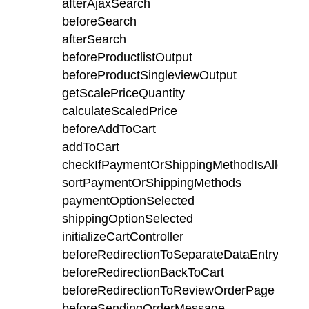
afterAjaxSearch
beforeSearch
afterSearch
beforeProductlistOutput
beforeProductSingleviewOutput
getScalePriceQuantity
calculateScaledPrice
beforeAddToCart
addToCart
checkIfPaymentOrShippingMethodIsAllowed
sortPaymentOrShippingMethods
paymentOptionSelected
shippingOptionSelected
initializeCartController
beforeRedirectionToSeparateDataEntryPage
beforeRedirectionBackToCart
beforeRedirectionToReviewOrderPage
beforeSendingOrderMessage