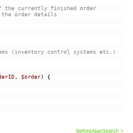
f the currently finished order
 the order details
ems (inventory control systems etc.)
derID
, 
$order
) {
beforeAjaxSearch >