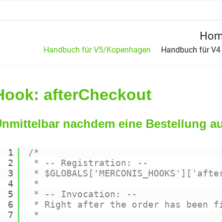
Hom
Handbuch für V5/Kopenhagen
Handbuch für V4
Hook: afterCheckout
nmittelbar nachdem eine Bestellung a
1
/*
2
* -- Registration: --
3
* $GLOBALS['MERCONIS_HOOKS']['afte
4
*
5
* -- Invocation: --
6
* Right after the order has been f
7
*