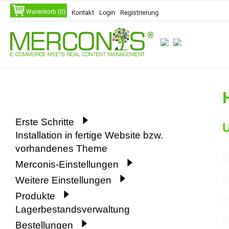
Navigation
Warenkorb (0)
Kontakt
Login
Registrierung
überspringen
Navigation
Erste Schritte
U
überspringen
Installation in fertige Website bzw.
vorhandenes Theme
Merconis-Einstellungen
Weitere Einstellungen
Produkte
Lagerbestandsverwaltung
Bestellungen