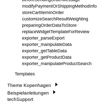
modifyPaymentOrShippingMethodInfo
storeCartItemInOrder
customizeSearchResultWeighting
preparingOrderDataToStore
replaceWidgetTemplateForReview
exporter_parseExport
exporter_manipulateData
exporter_getTableData
exporter_getProductData
exporter_manipulateProductSearch
Templates
Theme Kopenhagen
Beispielanleitungen
techSupport