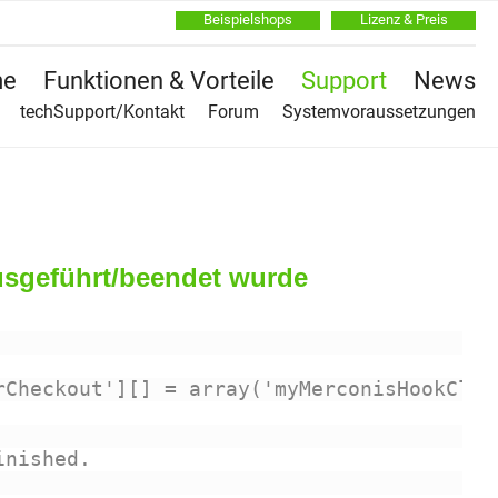
Beispielshops
Lizenz & Preis
Na
e
Funktionen & Vorteile
Support
News
üb
Na
techSupport/Kontakt
Forum
Systemvoraussetzungen
üb
usgeführt/beendet wurde
rCheckout'][] = array('myMerconisHookClas
inished.