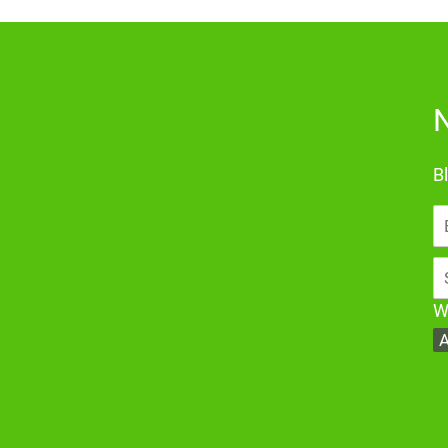
N
Bl
E-
Ma
A
W