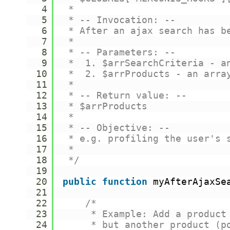
4
*
5
* -- Invocation: --
6
* After an ajax search has b
7
*
8
* -- Parameters: --
9
*  1. $arrSearchCriteria - a
10
*  2. $arrProducts - an arra
11
*
12
* -- Return value: --
13
* $arrProducts
14
*
15
* -- Objective: --
16
* e.g. profiling the user's 
17
*  
18
*/
19
20
public
function
myAfterAjaxSe
21
22
/*
23
* Example: Add a product
24
* but another product (p