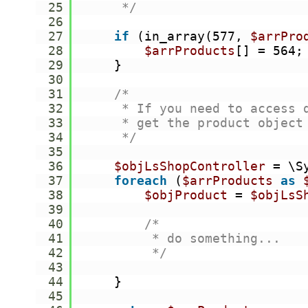
25
*/
26
27
if
(in_array(577, 
$arrPro
28
$arrProducts
[] = 564;
29
}
30
31
/*
32
* If you need to access 
33
* get the product object
34
*/
35
36
$objLsShopController
= \S
37
foreach
(
$arrProducts
as
38
$objProduct
= 
$objLsS
39
40
/*
41
* do something...
42
*/
43
44
}
45