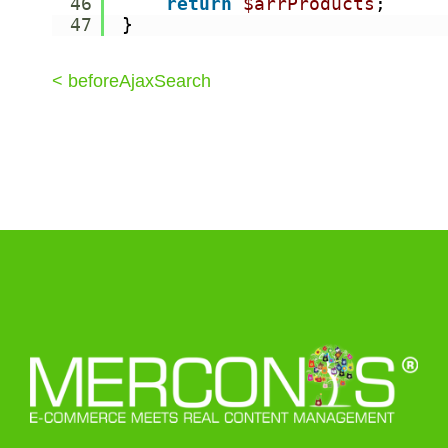
46
return
$arrProducts
;
47
}
< beforeAjaxSearch