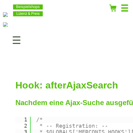
Beispielshops
Lizenz & Preis
Navigation
überspringen
Hook: afterAjaxSearch
Nachdem eine Ajax-Suche ausgefü
1
/*
2
* -- Registration: --
3
* $GLOBALS['MERCONIS_HOOKS']