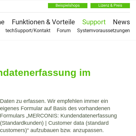
Beispielshops
Lizenz & Preis
Na
e
Funktionen & Vorteile
Support
News
üb
Na
techSupport/Kontakt
Forum
Systemvoraussetzungen
üb
ndatenerfassung im
Daten zu erfassen. Wir empfehlen immer ein
eigenes Formular auf Basis des vorhandenen
Formulars „MERCONIS: Kundendatenerfassung
(Standardkunden) | Customer data (standard
customers)“ aufzubauen bzw. anzupassen.