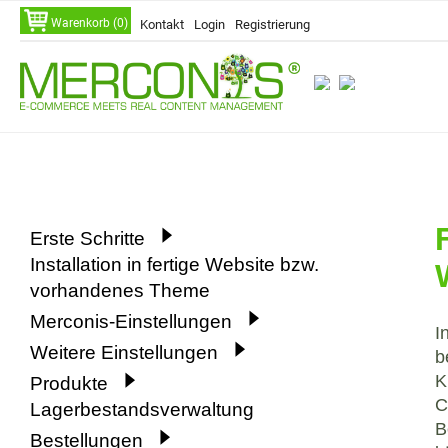
Navigation
Warenkorb (0)
Kontakt
Login
Registrierung
überspringen
Navigation
Erste Schritte
überspringen
Installation in fertige Website bzw.
vorhandenes Theme
Merconis-Einstellungen
I
Weitere Einstellungen
b
K
Produkte
C
Lagerbestandsverwaltung
B
Bestellungen