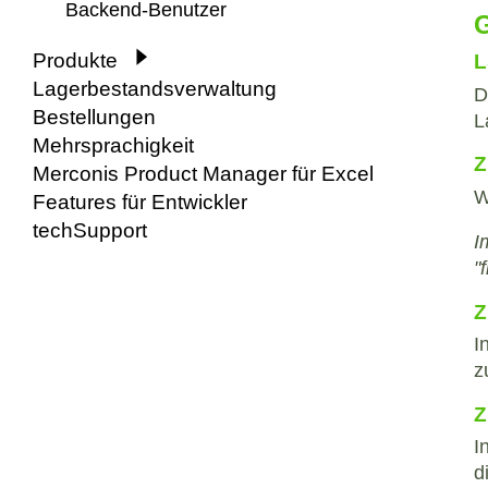
Backend-Benutzer
Produkte
L
Lagerbestandsverwaltung
D
Bestellungen
L
Mehrsprachigkeit
Z
Merconis Product Manager für Excel
W
Features für Entwickler
techSupport
I
"
Z
I
z
Z
I
d