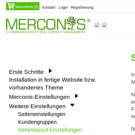
Navigation
Warenkorb (0)
Kontakt
Login
Registrierung
überspringen
Navigation
Erste Schritte
I
überspringen
Installation in fertige Website bzw.
M
vorhandenes Theme
N
Merconis-Einstellungen
e
Weitere Einstellungen
F
Seiteneinstellungen
s
Kundengruppen
N
Seitenlayout-Einstellungen