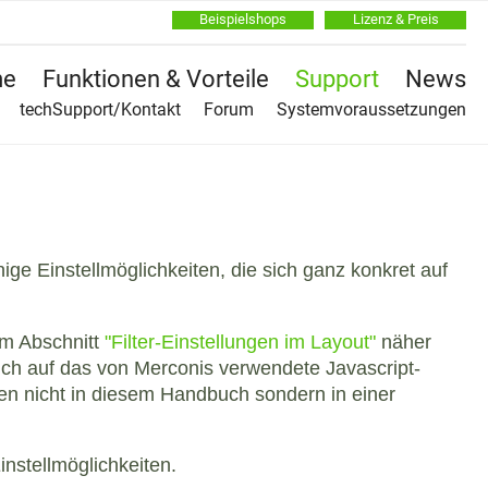
Beispielshops
Lizenz & Preis
Na
e
Funktionen & Vorteile
Support
News
üb
Na
techSupport/Kontakt
Forum
Systemvoraussetzungen
üb
ige Einstellmöglichkeiten, die sich ganz konkret auf
im Abschnitt
"Filter-Einstellungen im Layout"
näher
 sich auf das von Merconis verwendete Javascript-
n nicht in diesem Handbuch sondern in einer
nstellmöglichkeiten.