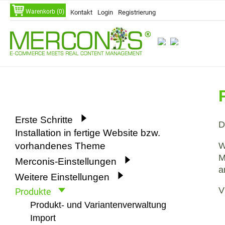
Navigation
Warenkorb (0)
Kontakt
Login
Registrierung
überspringen
Navigation
Erste Schritte
D
überspringen
Installation in fertige Website bzw.
W
vorhandenes Theme
M
Merconis-Einstellungen
a
Weitere Einstellungen
V
Produkte
Produkt- und Variantenverwaltung
Import