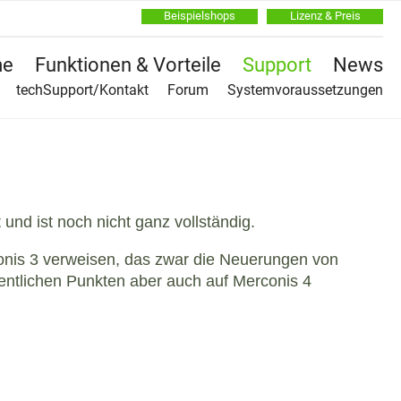
Beispielshops
Lizenz & Preis
Na
e
Funktionen & Vorteile
Support
News
üb
Na
techSupport/Kontakt
Forum
Systemvoraussetzungen
üb
und ist noch nicht ganz vollständig.
onis 3 verweisen, das zwar die Neuerungen von
sentlichen Punkten aber auch auf Merconis 4