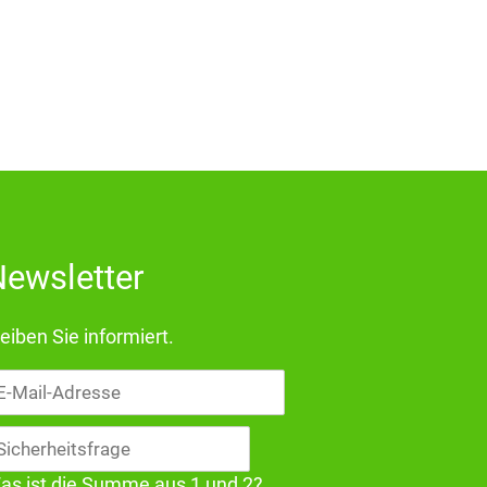
ewsletter
eiben Sie informiert.
il-
dresse
as ist die Summe aus 1 und 2?