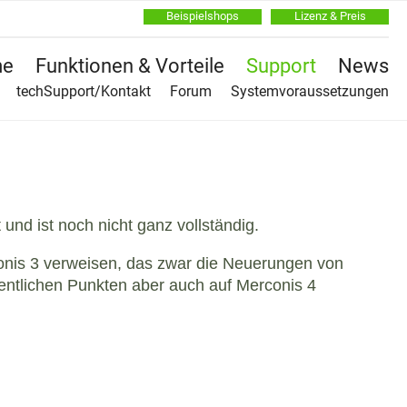
Beispielshops
Lizenz & Preis
Na
e
Funktionen & Vorteile
Support
News
üb
Na
techSupport/Kontakt
Forum
Systemvoraussetzungen
üb
und ist noch nicht ganz vollständig.
onis 3 verweisen, das zwar die Neuerungen von
sentlichen Punkten aber auch auf Merconis 4