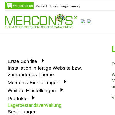
Navigation
Warenkorb (0)
Kontakt
Login
Registrierung
überspringen
Navigation
Erste Schritte
D
überspringen
Installation in fertige Website bzw.
W
vorhandenes Theme
M
Merconis-Einstellungen
a
Weitere Einstellungen
V
Produkte
Lagerbestandsverwaltung
Bestellungen