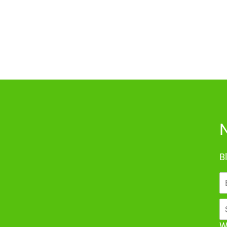
N
Bl
E-
Ma
A
W